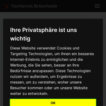
Tischtennis Birkenheide
Home
Spiele
2010/2011
Herren I
Ihre Privatsphäre ist uns
wichtig
Herren I - Bezirksliga -
Diese Website verwendet Cookies und
2010/2011
Targeting Technologien, um Ihnen ein besseres
Internet-Erlebnis zu ermöglichen und die
Werbung, die Sie sehen, besser an Ihre
Bedürfnisse anzupassen. Diese Technologien
Mannschaft
Saison
nutzen wir außerdem, um Ergebnisse zu
messen, um zu verstehen, woher unsere
Aufstellung
Besucher kommen oder um unsere Website
weiter zu entwickeln.
Punkt
Name
OK
1
Stefan Öffler