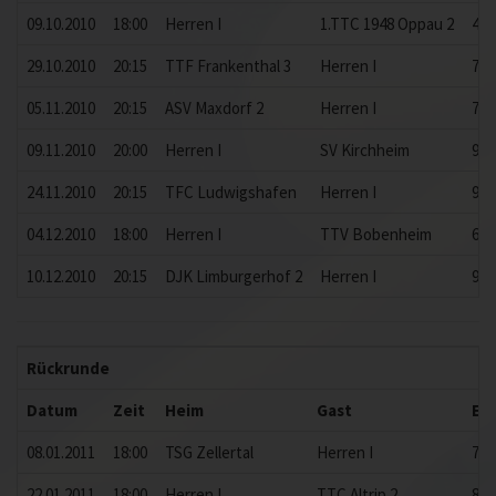
09.10.2010
18:00
Herren I
1.TTC 1948 Oppau 2
4:9
29.10.2010
20:15
TTF Frankenthal 3
Herren I
7:9
05.11.2010
20:15
ASV Maxdorf 2
Herren I
7:9
09.11.2010
20:00
Herren I
SV Kirchheim
9:5
24.11.2010
20:15
TFC Ludwigshafen
Herren I
9:4
04.12.2010
18:00
Herren I
TTV Bobenheim
6:9
10.12.2010
20:15
DJK Limburgerhof 2
Herren I
9:4
Rückrunde
Datum
Zeit
Heim
Gast
Er
08.01.2011
18:00
TSG Zellertal
Herren I
7:9
22.01.2011
18:00
Herren I
TTC Altrip 2
8:8