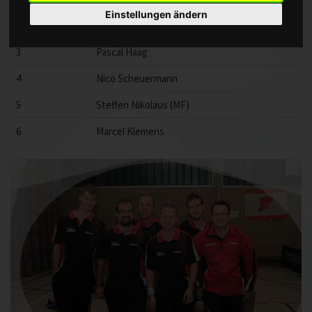
Einstellungen ändern
2
Michael Straub
3
Pascal Haag
4
Nico Scheuermann
5
Steffen Nikolaus (MF)
6
Marcel Klemens