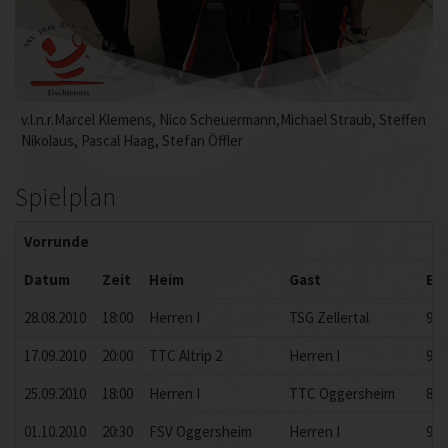
v.l.n.r.Marcel Klemens, Nico Scheuermann,Michael Straub, Steffen
Nikolaus, Pascal Haag, Stefan Öffler
Spielplan
Vorrunde
Datum
Zeit
Heim
Gast
Er
28.08.2010
18:00
Herren I
TSG Zellertal
9:7
17.09.2010
20:00
TTC Altrip 2
Herren I
9:2
25.09.2010
18:00
Herren I
TTC Oggersheim
8:8
01.10.2010
20:30
FSV Oggersheim
Herren I
9:2