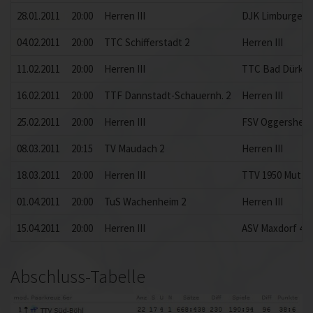
28.01.2011
20:00
Herren III
DJK Limburgerh
04.02.2011
20:00
TTC Schifferstadt 2
Herren III
11.02.2011
20:00
Herren III
TTC Bad Dürkh
16.02.2011
20:00
TTF Dannstadt-Schauernh. 2
Herren III
25.02.2011
20:00
Herren III
FSV Oggersheim
08.03.2011
20:15
TV Maudach 2
Herren III
18.03.2011
20:00
Herren III
TTV 1950 Mutter
01.04.2011
20:00
TuS Wachenheim 2
Herren III
15.04.2011
20:00
Herren III
ASV Maxdorf 4
Abschluss-Tabelle