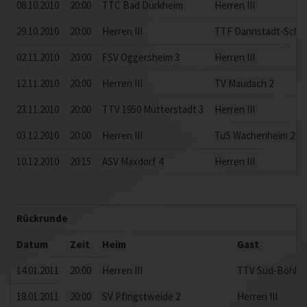
08.10.2010
20:00
TTC Bad Dürkheim
Herren III
29.10.2010
20:00
Herren III
TTF Dannstadt-Schau
02.11.2010
20:00
FSV Oggersheim 3
Herren III
12.11.2010
20:00
Herren III
TV Maudach 2
23.11.2010
20:00
TTV 1950 Mutterstadt 3
Herren III
03.12.2010
20:00
Herren III
TuS Wachenheim 2
10.12.2010
20:15
ASV Maxdorf 4
Herren III
Rückrunde
Datum
Zeit
Heim
Gast
14.01.2011
20:00
Herren III
TTV Süd-Böhl
18.01.2011
20:00
SV Pfingstweide 2
Herren III