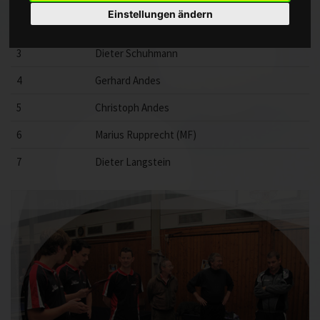
Einstellungen ändern
2
Stefan Koplin
3
Dieter Schuhmann
4
Gerhard Andes
5
Christoph Andes
6
Marius Rupprecht (MF)
7
Dieter Langstein