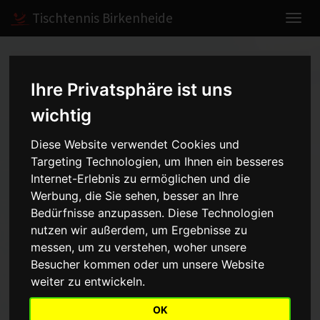
Tischtennis Birkenheide
Home
Spiele
2010/2011
Herren III
Ihre Privatsphäre ist uns
wichtig
Herren III - Kreisliga Süd -
Diese Website verwendet Cookies und
2010/2011
Targeting Technologien, um Ihnen ein besseres
Internet-Erlebnis zu ermöglichen und die
Werbung, die Sie sehen, besser an Ihre
Bedürfnisse anzupassen. Diese Technologien
Mannschaft
Saison
nutzen wir außerdem, um Ergebnisse zu
messen, um zu verstehen, woher unsere
Aufstellung
Besucher kommen oder um unsere Website
weiter zu entwickeln.
Punkt
Name
OK
1
Peter Hötzinger