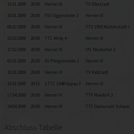
23.01.2009
20:00
Herren III
TV Ellerstadt
30.01.2009
20:00
FSV Oggersheim 2
Herren III
06.02.2009
20:00
Herren III
TTV 1950 Mutterstadt 4
10.02.2009
20:00
TTC Altrip 4
Herren III
27.02.2009
20:00
Herren III
VfL Neuhofen 2
03.03.2009
20:30
SV Pfingstweide 2
Herren III
20.03.2009
20:00
Herren III
TV Kallstadt
23.03.2009
20:15
1.TTC 1948 Oppau 3
Herren III
17.04.2009
20:00
Herren III
TTF Maxdorf 2
24.04.2009
20:00
Herren III
TTF Dannstadt-Schauern
Abschluss-Tabelle