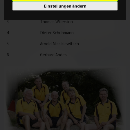
Einstellungen ändern
2
Andreas Verst
3
Thomas Willersinn
4
Dieter Schuhmann
5
Arnold Missikiewitsch
6
Gerhard Andes