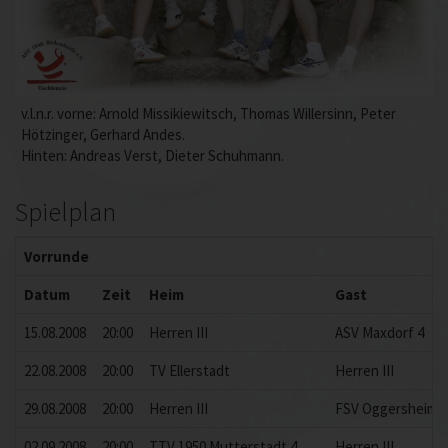
v.l.n.r. vorne: Arnold Missikiewitsch, Thomas Willersinn, Peter
Hötzinger, Gerhard Andes.
Hinten: Andreas Verst, Dieter Schuhmann.
Spielplan
Vorrunde
Datum
Zeit
Heim
Gast
15.08.2008
20:00
Herren III
ASV Maxdorf 4
22.08.2008
20:00
TV Ellerstadt
Herren III
29.08.2008
20:00
Herren III
FSV Oggersheim 2
02.09.2008
20:00
TTV 1950 Mutterstadt 4
Herren III