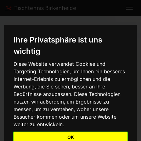
Tischtennis Birkenheide
Home
Spiele
2008/2009
Herren III
Ihre Privatsphäre ist uns
wichtig
Herren III - Kreisliga Gr.2 -
Diese Website verwendet Cookies und
2008/2009
Targeting Technologien, um Ihnen ein besseres
Internet-Erlebnis zu ermöglichen und die
Werbung, die Sie sehen, besser an Ihre
Bedürfnisse anzupassen. Diese Technologien
Mannschaft
Saison
nutzen wir außerdem, um Ergebnisse zu
messen, um zu verstehen, woher unsere
Aufstellung
Besucher kommen oder um unsere Website
weiter zu entwickeln.
Punkt
Name
OK
1
Peter Hötzinger