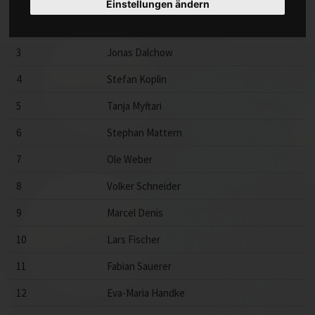
Einstellungen ändern
2
Jannik Häse
3
Jonas Dalchow
4
Stefan Koplin
5
Tanja Myftari
6
Stephan Mattern
7
Ole Weber
8
Volker Schneider
9
Marcel Denis
10
Lars Fischer
11
Fabian Sauerer
12
Eva-Maria Handke