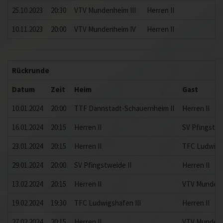
25.10.2023
20:30
VTV Mundenheim III
Herren II
10.11.2023
20:00
VTV Mundenheim IV
Herren II
Rückrunde
Datum
Zeit
Heim
Gast
10.01.2024
20:00
TTF Dannstadt-Schauernheim II
Herren II
16.01.2024
20:15
Herren II
SV Pfingstw
23.01.2024
20:15
Herren II
TFC Ludwigs
29.01.2024
20:00
SV Pfingstweide II
Herren II
13.02.2024
20:15
Herren II
VTV Mundenh
19.02.2024
19:30
TFC Ludwigshafen III
Herren II
27.02.2024
20:15
Herren II
VTV Mundenh