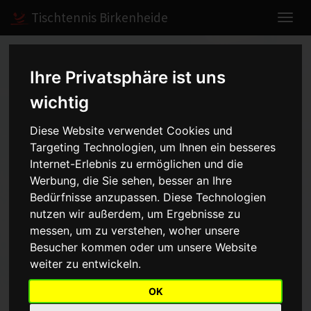
Tischtennis Birkenheide
Home
Spiele
2023/2024
Herren II
Ihre Privatsphäre ist uns
wichtig
Herren II - Kreisliga Süd-
Diese Website verwendet Cookies und
Targeting Technologien, um Ihnen ein besseres
West - 2023/2024
Internet-Erlebnis zu ermöglichen und die
Werbung, die Sie sehen, besser an Ihre
Bedürfnisse anzupassen. Diese Technologien
nutzen wir außerdem, um Ergebnisse zu
Mannschaft
Saison
messen, um zu verstehen, woher unsere
Besucher kommen oder um unsere Website
Aufstellung
weiter zu entwickeln.
Punkt
Name
OK
1
Dorian Malm