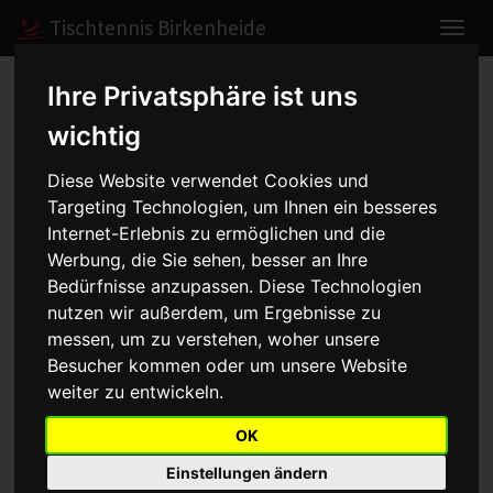
Tischtennis Birkenheide
Ihre Privatsphäre ist uns
Home
Spiele
2020/2021
Herren II
wichtig
Diese Website verwendet Cookies und
Herren II - Kreisliga Süd-
Targeting Technologien, um Ihnen ein besseres
Internet-Erlebnis zu ermöglichen und die
Ost - 2020/2021
Werbung, die Sie sehen, besser an Ihre
Bedürfnisse anzupassen. Diese Technologien
nutzen wir außerdem, um Ergebnisse zu
messen, um zu verstehen, woher unsere
Mannschaft
Saison
Besucher kommen oder um unsere Website
weiter zu entwickeln.
Aufstellung
OK
Punkt
Name
Einstellungen ändern
1
Christopher Malm