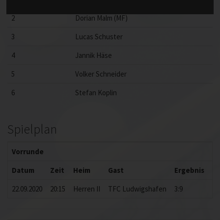
2
Dorian Malm (MF)
3
Lucas Schuster
4
Jannik Häse
5
Volker Schneider
6
Stefan Koplin
Spielplan
Vorrunde
Datum
Zeit
Heim
Gast
Ergebnis
Be
22.09.2020
20:15
Herren II
TFC Ludwigshafen
3:9