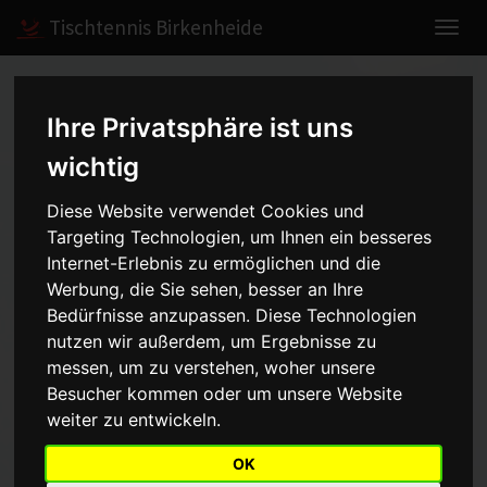
Tischtennis Birkenheide
Home
Spiele
2014/2015
Herren II
Ihre Privatsphäre ist uns
wichtig
Herren II - Bezirksklasse -
Diese Website verwendet Cookies und
Targeting Technologien, um Ihnen ein besseres
2014/2015
Internet-Erlebnis zu ermöglichen und die
Werbung, die Sie sehen, besser an Ihre
Bedürfnisse anzupassen. Diese Technologien
Mannschaft
Saison
nutzen wir außerdem, um Ergebnisse zu
messen, um zu verstehen, woher unsere
Aufstellung
Besucher kommen oder um unsere Website
weiter zu entwickeln.
Vorrunde
Rückrunde
OK