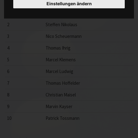
Punkt
Name
Einstellungen ändern
1
Jürgen Krams
2
Steffen Nikolaus
3
Nico Scheuermann
4
Thomas Ihrig
5
Marcel Klemens
6
Marcel Ludwig
7
Thomas Hoffelder
8
Christian Maisel
9
Marvin Kayser
10
Patrick Tossmann