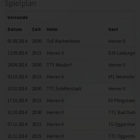
Spielplan
Vorrunde
Datum
Zeit
Heim
Gast
05.09.2014
20:00
TuS Wachenheim
Herren II
12.09.2014
20:15
Herren II
DJK Limburgerh
24.09.2014
20:00
TTF Maxdorf
Herren II
03.10.2014
20:15
Herren II
VfL Neuhofen
10.10.2014
20:00
TTC Schifferstadt
Herren II
17.10.2014
20:15
Herren II
SV Pfingstweide
31.10.2014
20:00
Herren II
TTC Bad Dürkh
07.11.2014
20:15
Herren II
TG Oggersheim 
21.11.2014
20:15
Herren II
TTC Oggersheim