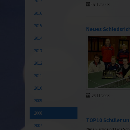
2017
07.12.2008
2016
2015
Neues Schiedsric
2014
2013
2012
2011
2010
26.11.2008
2009
2008
TOP10 Schüler un
2007
Nina Fuchs und Lisa Sch