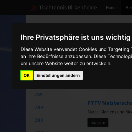
Tischtennis Birkenheide
Home
Ber
Home
Berichte
2008
Ihre Privatsphäre ist uns wichtig
Ein Gutes Neues 
2025
Diese Website verwendet Cookies und Targeting Te
Allen Mitgliedern einen
an Ihre Bedürfnisse anzupassen. Diese Technolo
2024
um unsere Website weiter zu entwickeln.
anzeigen
2023
OK
Einstellungen ändern
27.12.2008
2022
2021
PTTV Meisterscha
2019
Marcel Klemens und Nic
2018
anzeigen