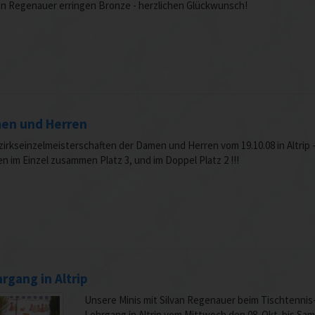
an Regenauer erringen Bronze - herzlichen Glückwunsch!
men und Herren
ezirkseinzelmeisterschaften der Damen und Herren vom 19.10.08 in Altrip 
n im Einzel zusammen Platz 3, und im Doppel Platz 2 !!!
rgang in Altrip
Unsere Minis mit Silvan Regenauer beim Tischtennis
Lehrgang in Altrip vom Mittwoch den 08. Okt. bis Sa