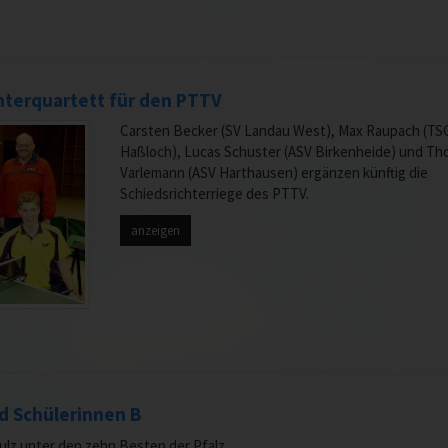
hterquartett für den PTTV
Carsten Becker (SV Landau West), Max Raupach (TS
Haßloch), Lucas Schuster (ASV Birkenheide) und T
Varlemann (ASV Harthausen) ergänzen künftig die
Schiedsrichterriege des PTTV.
anzeigen
d Schülerinnen B
ulz unter den zehn Besten der Pfalz.