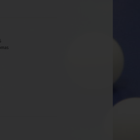
G
homas