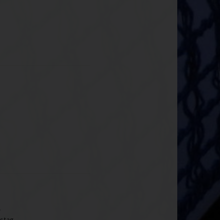
-
-
mstag