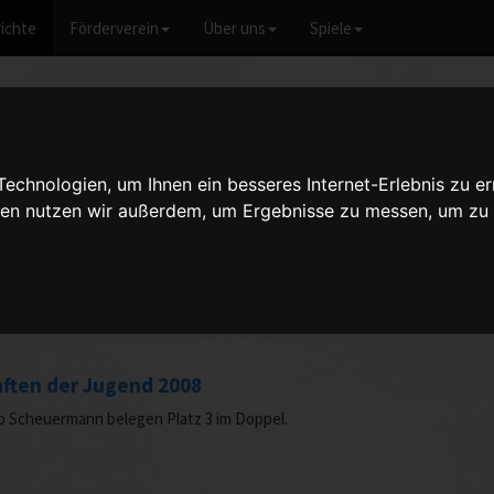
ichte
Förderverein
Über uns
Spiele
Jahr
chnologien, um Ihnen ein besseres Internet-Erlebnis zu er
 guten Rutsch
gien nutzen wir außerdem, um Ergebnisse zu messen, um z
ften der Jugend 2008
o Scheuermann belegen Platz 3 im Doppel.