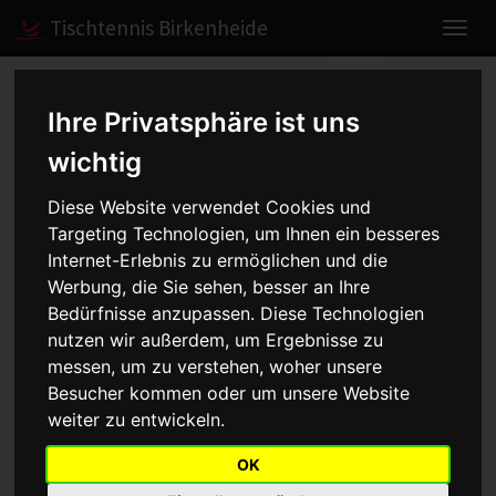
Tischtennis Birkenheide
Home
Spiele
2014/2015
Herren IV
Ihre Privatsphäre ist uns
wichtig
Herren IV - Kreisklasse
Diese Website verwendet Cookies und
Targeting Technologien, um Ihnen ein besseres
Süd B Gr.1 - 2014/2015
Internet-Erlebnis zu ermöglichen und die
Werbung, die Sie sehen, besser an Ihre
Bedürfnisse anzupassen. Diese Technologien
nutzen wir außerdem, um Ergebnisse zu
Mannschaft
Saison
messen, um zu verstehen, woher unsere
Besucher kommen oder um unsere Website
Aufstellung
weiter zu entwickeln.
Punkt
Name
OK
1
Dieter Langstein