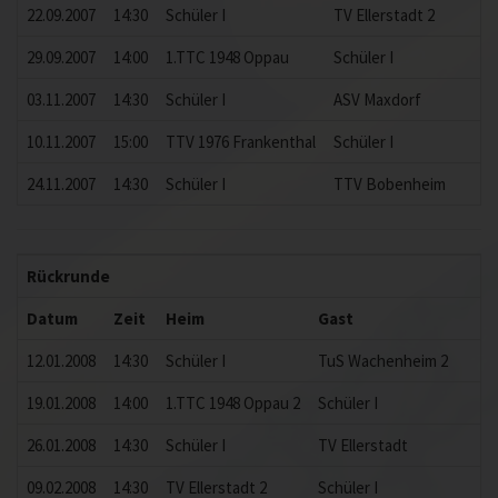
22.09.2007
14:30
Schüler I
TV Ellerstadt 2
29.09.2007
14:00
1.TTC 1948 Oppau
Schüler I
1
03.11.2007
14:30
Schüler I
ASV Maxdorf
3
10.11.2007
15:00
TTV 1976 Frankenthal
Schüler I
2
24.11.2007
14:30
Schüler I
TTV Bobenheim
1
Rückrunde
Datum
Zeit
Heim
Gast
E
12.01.2008
14:30
Schüler I
TuS Wachenheim 2
3
19.01.2008
14:00
1.TTC 1948 Oppau 2
Schüler I
26.01.2008
14:30
Schüler I
TV Ellerstadt
6
09.02.2008
14:30
TV Ellerstadt 2
Schüler I