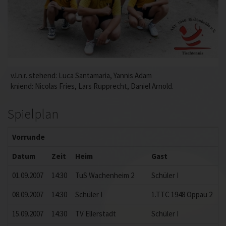
v.l.n.r. stehend: Luca Santamaria, Yannis Adam
kniend: Nicolas Fries, Lars Rupprecht, Daniel Arnold.
Spielplan
Vorrunde
Datum
Zeit
Heim
Gast
E
01.09.2007
14:30
TuS Wachenheim 2
Schüler I
2
08.09.2007
14:30
Schüler I
1.TTC 1948 Oppau 2
15.09.2007
14:30
TV Ellerstadt
Schüler I
6