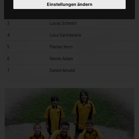
Einstellungen ändern
2
Nicolas Fries
3
Lucas Schmitt
4
Luca Santamaria
5
Florian Kern
6
Yannis Adam
7
Daniel Arnold