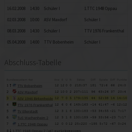
16.02.2008
14:30
Schüler I
1.TTC 1948 Oppau
6
02.03.2008
10:00
ASV Maxdorf
Schüler I
6
08.03.2008
14:30
Schüler I
TTV 1976 Frankenthal
6
05.04.2008
14:00
TTV Bobenheim
Schüler I
6
Abschluss-Tabelle