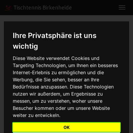
Tischtennis Birkenheide
Home
Spiele
2007/2008
Schüler I
Ihre Privatsphäre ist uns
wichtig
Schüler I - Kreisliga Gr.2 -
Diese Website verwendet Cookies und
2007/2008
Targeting Technologien, um Ihnen ein besseres
Internet-Erlebnis zu ermöglichen und die
Werbung, die Sie sehen, besser an Ihre
Bedürfnisse anzupassen. Diese Technologien
Mannschaft
Saison
nutzen wir außerdem, um Ergebnisse zu
messen, um zu verstehen, woher unsere
Aufstellung
Besucher kommen oder um unsere Website
weiter zu entwickeln.
Punkt
Name
OK
1
Lars Rupprecht