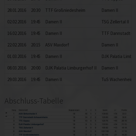
28.01.2016
20:30
TTF Großniedesheim
Damen II
02.02.2016
19:45
Damen II
TSG Zellertal II
16.02.2016
19:45
Damen II
TTF Dannstadt-S
22.02.2016
20:15
ASV Maxdorf
Damen II
01.03.2016
19:45
Damen II
DJK Palatia Limbu
08.03.2016
20:00
DJK Palatia Limburgerhof II
Damen II
29.03.2016
19:45
Damen II
TuS Wachenheim
Abschluss-Tabelle