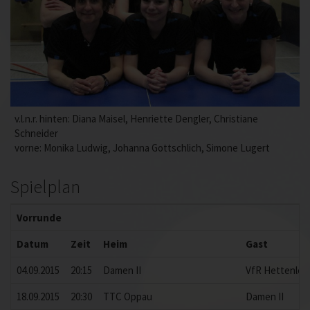
v.l.n.r. hinten: Diana Maisel, Henriette Dengler, Christiane
Schneider
vorne: Monika Ludwig, Johanna Gottschlich, Simone Lugert
Spielplan
Vorrunde
Datum
Zeit
Heim
Gast
04.09.2015
20:15
Damen II
VfR Hettenlei
18.09.2015
20:30
TTC Oppau
Damen II