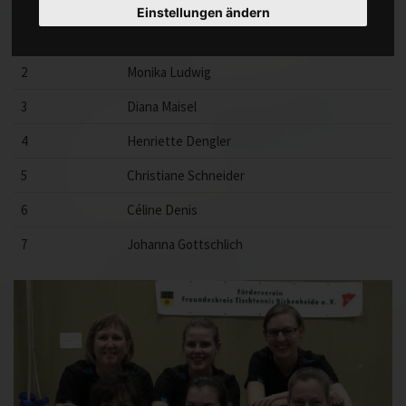
Punkt
Name
Einstellungen ändern
1
Simone Lugert
2
Monika Ludwig
3
Diana Maisel
4
Henriette Dengler
5
Christiane Schneider
6
Céline Denis
7
Johanna Gottschlich