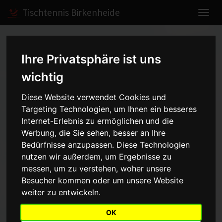
Tischtennis Birkenheide
Home
Spiele
2015/2016
Damen II
Ihre Privatsphäre ist uns
wichtig
Damen II - Bezirksliga -
Diese Website verwendet Cookies und
2015/2016
Targeting Technologien, um Ihnen ein besseres
Internet-Erlebnis zu ermöglichen und die
Werbung, die Sie sehen, besser an Ihre
Bedürfnisse anzupassen. Diese Technologien
Mannschaft
Saison
nutzen wir außerdem, um Ergebnisse zu
messen, um zu verstehen, woher unsere
Aufstellung
Besucher kommen oder um unsere Website
weiter zu entwickeln.
Vorrunde
Rückrunde
OK