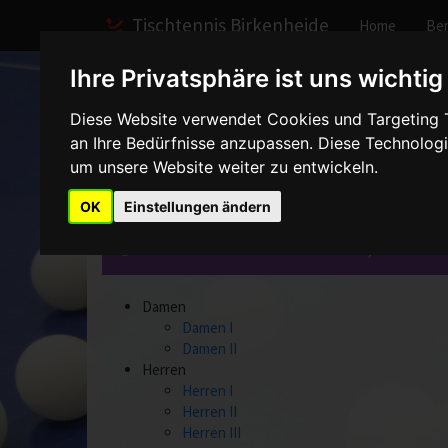
Tischtennis Birkenheide
Home
Ber
Ihre Privatsphäre ist uns wichtig
Home
Spiele
2006/2007
Diese Website verwendet Cookies und Targeting Te
an Ihre Bedürfnisse anzupassen. Diese Technolo
Mannschaften - 2006
um unsere Website weiter zu entwickeln.
OK
Einstellungen ändern
Bitte wählen Sie eine Mannschaft aus, über die Si
Damen
Damen I
Damen II
Herren
Herren I
Herren II
Herren III