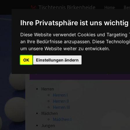
Tischtennis Birkenheide
Home
Ber
Ihre Privatsphäre ist uns wichtig
Home
Spiele
2002/2003
Diese Website verwendet Cookies und Targeting Te
an Ihre Bedürfnisse anzupassen. Diese Technolo
Mannschaften - 2002
um unsere Website weiter zu entwickeln.
OK
Einstellungen ändern
Bitte wählen Sie eine Mannschaft aus, über die Si
Herren
Herren I
Herren II
Herren III
Mädchen
Mädchen I
Jungen