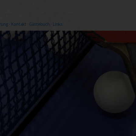
rung
·
Kontakt
·
Gästebuch
·
Links