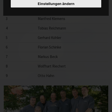
Einstellungen ändern
2
Joachim Schatz
3
Manfred Klemens
4
Tobias Reichmann
5
Gerhard Köhler
6
Florian Schinke
7
Markus Beck
8
Wolfhart Riechert
9
Otto Hahn