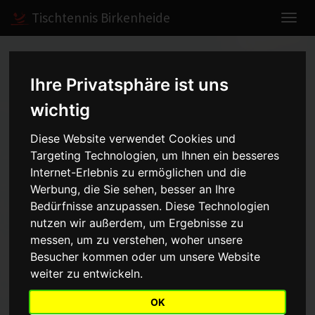
Tischtennis Birkenheide
Home
Spiele
2005/2006
Herren V
Ihre Privatsphäre ist uns
wichtig
Herren V - Kreisklasse B -
Diese Website verwendet Cookies und
2005/2006
Targeting Technologien, um Ihnen ein besseres
Internet-Erlebnis zu ermöglichen und die
Werbung, die Sie sehen, besser an Ihre
Bedürfnisse anzupassen. Diese Technologien
Mannschaft
Saison
nutzen wir außerdem, um Ergebnisse zu
messen, um zu verstehen, woher unsere
Aufstellung
Besucher kommen oder um unsere Website
weiter zu entwickeln.
Punkt
Name
OK
1
Wolfgang Winkler