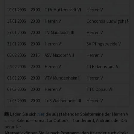
10.01.2006
20:00
TTV Mutterstadt VI
Herren V
17.01.2006
20:00
Herren V
Concordia Ludwigshafen 
27.01.2006
20:00
TV Maudauch III
Herren V
31.01.2006
20:00
Herren V
SV Pfingstweide V
08.02.2006
20:15
ASV Maxdorf VII
Herren V
14.02.2006
20:00
Herren V
TTF Dannstadt V
03.03.2006
20:00
VTV Mundenheim III
Herren V
07.03.2006
20:00
Herren V
TTC Oppau VII
17.03.2006
20:00
TuS Wachenheim III
Herren V
Laden Sie sich
hier
die ausstehenden Spieltermine der Herren V
im .ics Kalenderformat für Outlook, Thunderbird, Android oder iOS
herunter.
Alternativ können Sie, je nach Programm, den Kalender auch direkt